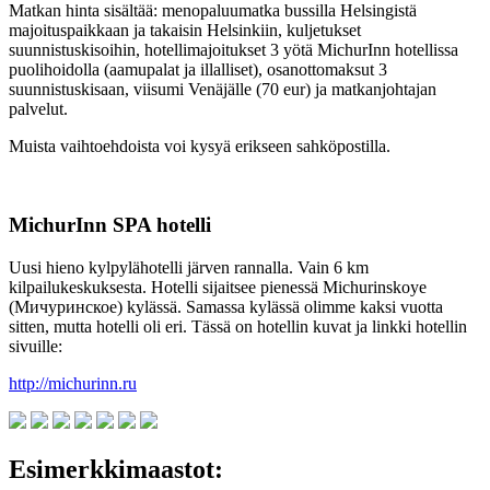
Matkan hinta sisältää: menopaluumatka bussilla Helsingistä
majoituspaikkaan ja takaisin Helsinkiin, kuljetukset
suunnistuskisoihin, hotellimajoitukset 3 yötä MichurInn hotellissa
puolihoidolla (aamupalat ja illalliset), osanottomaksut 3
suunnistuskisaan, viisumi Venäjälle (70 eur) ja matkanjohtajan
palvelut.
Muista vaihtoehdoista voi kysyä erikseen sahköpostilla.
MichurInn SPA hotelli
Uusi hieno kylpylähotelli järven rannalla. Vain 6 km
kilpailukeskuksesta. Hotelli sijaitsee pienessä Michurinskoye
(Мичуринское) kylässä. Samassa kylässä olimme kaksi vuotta
sitten, mutta hotelli oli eri. Tässä on hotellin kuvat ja linkki hotellin
sivuille:
http://michurinn.ru
Esimerkkimaastot: