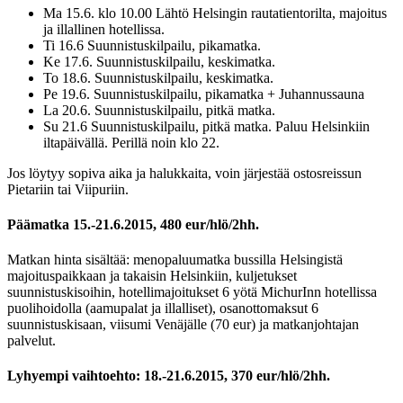
Ma 15.6. klo 10.00 Lähtö Helsingin rautatientorilta, majoitus
ja illallinen hotellissa.
Ti 16.6 Suunnistuskilpailu, pikamatka.
Ke 17.6. Suunnistuskilpailu, keskimatka.
To 18.6. Suunnistuskilpailu, keskimatka.
Pe 19.6. Suunnistuskilpailu, pikamatka + Juhannussauna
La 20.6. Suunnistuskilpailu, pitkä matka.
Su 21.6 Suunnistuskilpailu, pitkä matka. Paluu Helsinkiin
iltapäivällä. Perillä noin klo 22.
Jos löytyy sopiva aika ja halukkaita, voin järjestää ostosreissun
Pietariin tai Viipuriin.
Päämatka 15.-21.6.2015, 480 eur/hlö/2hh.
Matkan hinta sisältää: menopaluumatka bussilla Helsingistä
majoituspaikkaan ja takaisin Helsinkiin, kuljetukset
suunnistuskisoihin, hotellimajoitukset 6 yötä MichurInn hotellissa
puolihoidolla (aamupalat ja illalliset), osanottomaksut 6
suunnistuskisaan, viisumi Venäjälle (70 eur) ja matkanjohtajan
palvelut.
Lyhyempi vaihtoehto: 18.-21.6.2015, 370 eur/hlö/2hh.