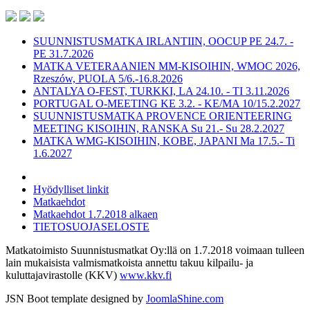
SUUNNISTUSMATKA IRLANTIIN, OOCUP PE 24.7. -
PE 31.7.2026
MATKA VETERAANIEN MM-KISOIHIN, WMOC 2026,
Rzeszów, PUOLA 5/6.-16.8.2026
ANTALYA O-FEST, TURKKI, LA 24.10. - TI 3.11.2026
PORTUGAL O-MEETING KE 3.2. - KE/MA 10/15.2.2027
SUUNNISTUSMATKA PROVENCE ORIENTEERING
MEETING KISOIHIN, RANSKA Su 21.- Su 28.2.2027
MATKA WMG-KISOIHIN, KOBE, JAPANI Ma 17.5.- Ti
1.6.2027
Hyödylliset linkit
Matkaehdot
Matkaehdot 1.7.2018 alkaen
TIETOSUOJASELOSTE
Matkatoimisto Suunnistusmatkat Oy:llä on 1.7.2018 voimaan tulleen
lain mukaisista valmismatkoista annettu takuu kilpailu- ja
kuluttajavirastolle (KKV)
www.kkv.fi
JSN Boot template designed by
JoomlaShine.com